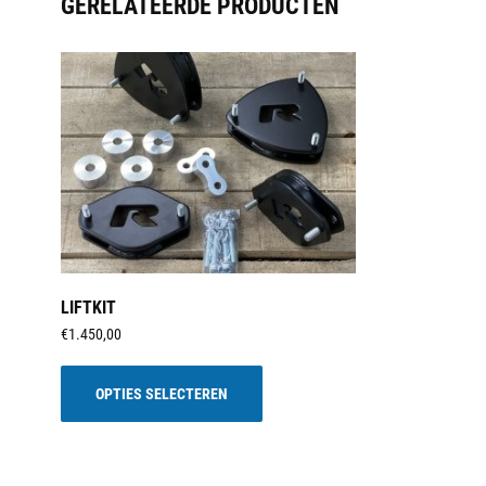
GERELATEERDE PRODUCTEN
LIFTKIT
€
1.450,00
Dit
product
OPTIES SELECTEREN
heeft
meerdere
variaties.
Deze
optie