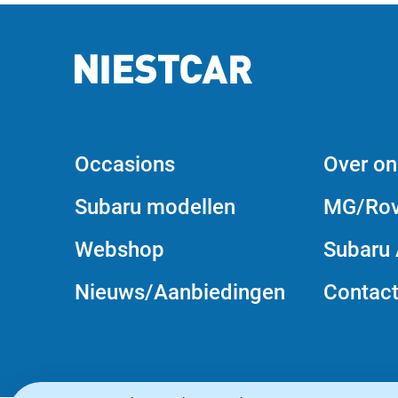
kan
gekozen
worden
op
de
productpagina
Occasions
Over on
Subaru modellen
MG/Rov
Webshop
Subaru 
Nieuws/Aanbiedingen
Contac