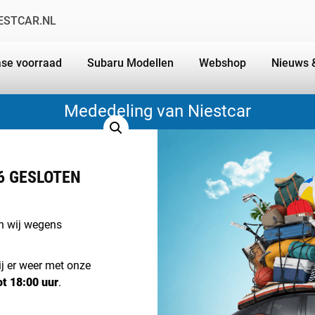
ESTCAR.NL
se voorraad
Subaru Modellen
Webshop
Nieuws 
Mededeling van Niestcar
BEACH
6 GESLOTEN
€
14,95
ijn wij wegens
Unieke en mooie Subaru str
2 op voorraad
ij er weer met onze
BEACH
ot 18:00 uur
.
BAG
TOEVOEGEN AAN W
aantal