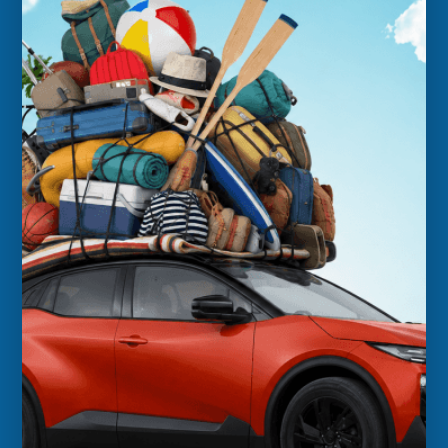
Over ons
MG/Rover
Subaru Adventure
Contact
Adres
Autobedrijf Niestcar
Rijksstraatweg 21
1969 LB Heemskerk
Nederland
Bekijk adres op de kaart