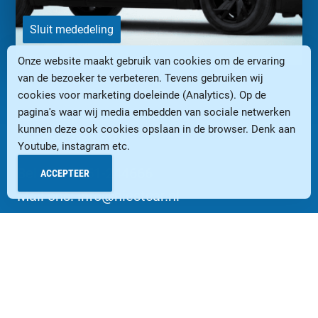
Sluit mededeling
Openingstijden
Onze website maakt gebruik van cookies om de ervaring
van de bezoeker te verbeteren. Tevens gebruiken wij
Ma t/m Vr: 8.30 – 18.00 uur
cookies voor marketing doeleinde (Analytics). Op de
pagina's waar wij media embedden van sociale netwerken
Zaterdag: 08.30 – 17.00 uur
kunnen deze ook cookies opslaan in de browser. Denk aan
Zondag: Gesloten
Youtube, instagram etc.
Bel ons:
0251-244666
ACCEPTEER
Mail ons:
info@niestcar.nl
COPYRIGHT © 2020 NIESTCAR BV
|
PRIVACY POLICY
|
RETOURNEREN