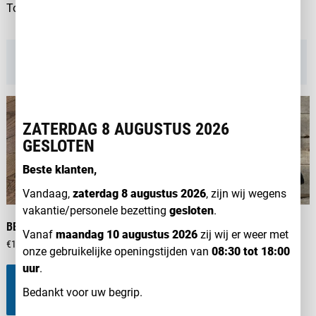
Gesorteerd
Toont alle 2 resultaten
op
nieuwste
Sorteer op:
ZATERDAG 8 AUGUSTUS 2026
GESLOTEN
Beste klanten,
Vandaag,
zaterdag 8 augustus 2026
, zijn wij wegens
vakantie/personele bezetting
gesloten
.
BEACH BAG
LIFTKIT
Vanaf
maandag 10 augustus 2026
zij wij er weer met
€
14,95
€
1.450,00
onze gebruikelijke openingstijden van
08:30 tot 18:00
Dit
uur
.
pro
TOEVOEGEN AAN
OPTIES SELECTEREN
heef
Bedankt voor uw begrip.
WINKELWAGEN
mee
vari