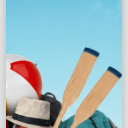
565 KG
Dodehoek detector
NIEUWPRIJS:
electronic climate control
€56.290
Elektrisch bedienbare achterklep
BIJTELLING PCT:
Elektrische ramen achter
16%
Elektrische ramen voor
MAX TREKGEWICHT ONGEREMD:
Elektrisch verstelbare bestuurdersstoel
750 KG
Elektronisch Stabiliteits Programma
MODEL:
Geluid- en warmtewerend glas
SOLTERRA
gordelairbag(s)
MERKGARANTIE:
Grootlichtassistent
Subaru Approved Used
Hill hold functie