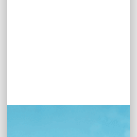
Audio installatie
KOPPEL:
338
Autonomous Emergency Braking
Bagagedek
AANTAL ZITPLAATSEN:
5
Bluetooth
buitensp.elektr.verstel -
INTERIEUR KLEUR:
verwarmb.+inklapbaar
Zwart
Buitenspiegels elektrisch inklapbaar
BEKLEDING:
camerabeeld in binnenspiegel
Stof
Cruise control adaptief
BOVAG GARANTIE:
Dakrails
12 maanden
Dakspoiler
LAADVERMOGEN:
Dimlichten automatisch