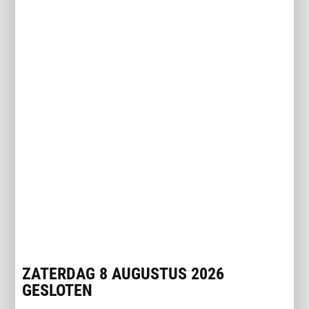
71 kWh
€ 32.850,-
INTERESSE IN DEZE SUBARU SOLTERRA?
ZATERDAG 8 AUGUSTUS 2026
GESLOTEN