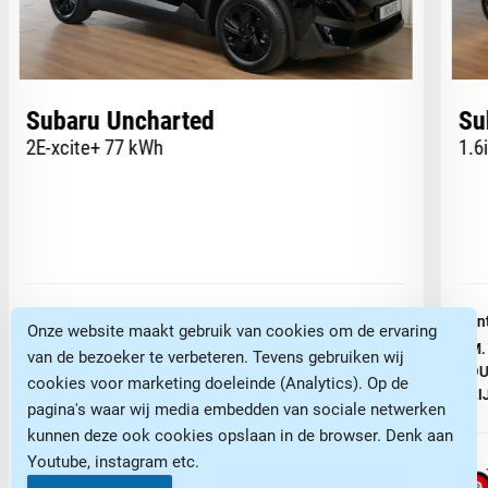
Subaru Uncharted
Su
2E-xcite+ 77 kWh
1.6
Kenteken:
UNCHARTE
Ken
Onze website maakt gebruik van cookies om de ervaring
KM. STAND:
10 KM
KM.
van de bezoeker te verbeteren. Tevens gebruiken wij
BOUWJAAR:
2026
BOU
cookies voor marketing doeleinde (Analytics). Op de
PRIJS:
€ 43.350,-
PRI
pagina's waar wij media embedden van sociale netwerken
kunnen deze ook cookies opslaan in de browser. Denk aan
Youtube, instagram etc.