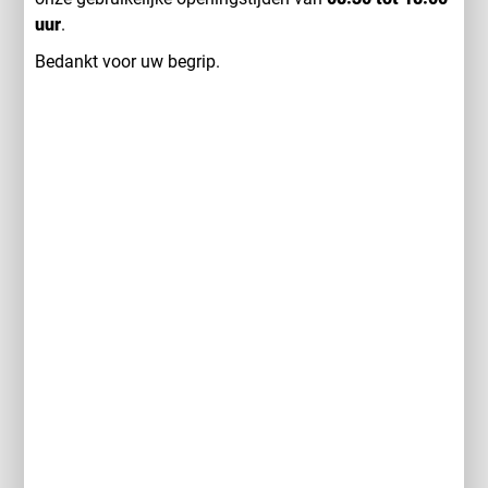
uur
.
Bedankt voor uw begrip.
Specificaties
KENTEKEN:
JZB69K
TYPE: