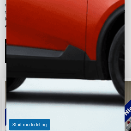
LED achterlichten
meer dan 20.000 km afgelegd. Ook geldt een
omruilgarantie van 14 dagen met een maximum van 1.000
LED dagrijverlichting
km. Nog nooit was het kopen van een gebruikte auto zo
LED koplampen
vertrouwd.
lendesteun bestuurdersstoel elektrisch
verstelbaar
Lichtmetalen velgen 20"
Multimedia-voorbereiding
multimedia scherm standaard
Navigatiesysteem
Niet in gerookt
Oplaadmogelijkheid
Panoramadak
Sluit mededeling