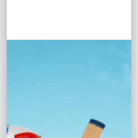
Alarm klasse 1(startblokkering)
INTERIEUR KLEUR:
Zwart
Anti Blokkeer Systeem
Anti doorSlip Regeling
BEKLEDING:
Leder
Apple Carplay/Android Auto
Armsteun voor
MODEL:
SOLTERRA
Audio installatie premium
automatische snelheidsbegrenzing ISA
MERKGARANTIE:
Subaru Approved Used
Autonomous Emergency Braking
Bagagedek
Buitenspiegels elektrisch inklapbaar
Buitenspiegels verwarmbaar