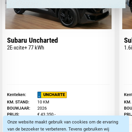
Rijstrooksensor met correctie
Rondomzicht camera
ruitensproeiers/wisserbladen
verwarmbaar
Subaru Uncharted
Su
Spraakbediening
2E-xcite+ 77 kWh
1.6
Stoel ventilatie voor
Stuurbekrachtiging
stuur leder
Stuur verstelbaar
Kenteken:
UNCHARTE
Ken
stuur verwarmd
KM. STAND:
10 KM
KM.
BOUWJAAR:
2026
BOU
Uitparkeer waarschuwing
PRIJS:
€ 43.350,-
PRI
uitstap waarschuwing
Onze website maakt gebruik van cookies om de ervaring
van de bezoeker te verbeteren. Tevens gebruiken wij