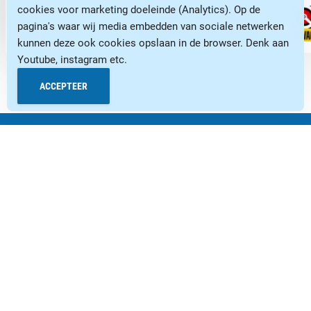
Verkeersbord detectie
cookies voor marketing doeleinde (Analytics). Op de
BEKIJK DEZE AUTO
pagina's waar wij media embedden van sociale netwerken
Vermoeidheids herkenning
kunnen deze ook cookies opslaan in de browser. Denk aan
Vervolgbotsing preventie
Youtube, instagram etc.
Volledig digitaal instrumentenpaneel
ACCEPTEER
Voorstoelen verwarmd
Warmtewerende voorruit
Occasions
Subaru modellen