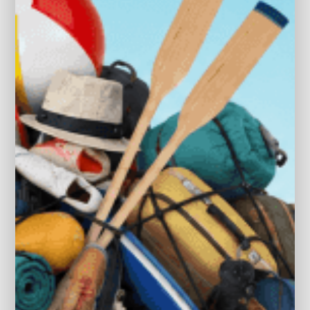
camerabeeld in binnenspiegel
centrale airbag voor
Connected services
Cruise control adaptief
Dakrails
Dakspoiler
Dimlichten automatisch
Dodehoek detector
Draadloze telefoonlader
Elektrisch bedienbare achterklep met
sensorsturing
Elektrische ramen voor en achter