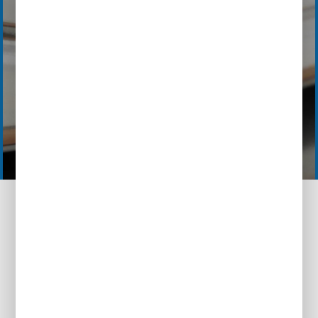
TERUG NAAR HET OVERZICHT
SUBARU SOLTERRA
4E-xperience+
€ 53.350,-