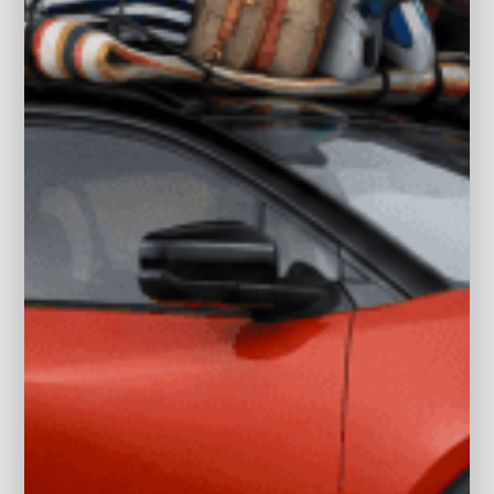
BEKIJK ALLE OCCASIONS
HOGE KWALITEIT
VERDIENT
KWALITEIT
Niestcar is al vanaf 1985 een echt dealerbedrijf en sinds
2004 officieel Subaru 6-sterren dealer. Tevens oud dealer
van het merk MG/Rover en gespecialiseerd in Land
Rover & MINI. Kortom: al 41 jaar een hecht familie bedrijf