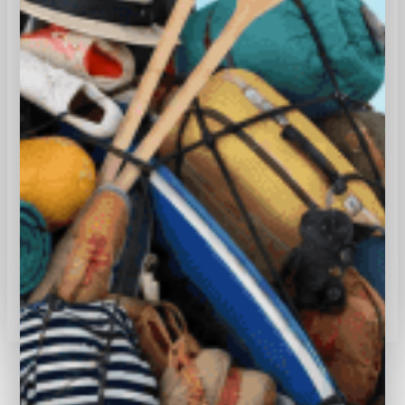
2.0 Premium
Kenteken:
GD-418-P
KM. STAND:
125.122 KM
BOUWJAAR:
2015
PRIJS:
€ 18.750,-
BEKIJK DEZE AUTO