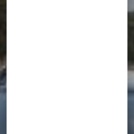
ADVENTURE
STARTS
HERE
Niestcar bestaat sinds mei 1985 en is vanaf 2004